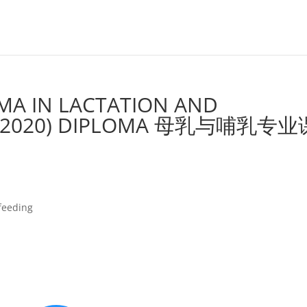
MA IN LACTATION AND
CT 2020) DIPLOMA 母乳与哺乳专业
tfeeding