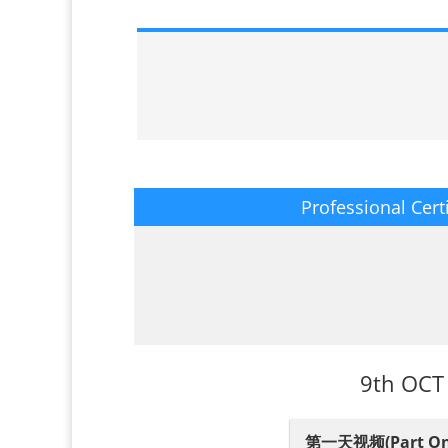
Professional Cert
9th OC
第一天视频(Part On