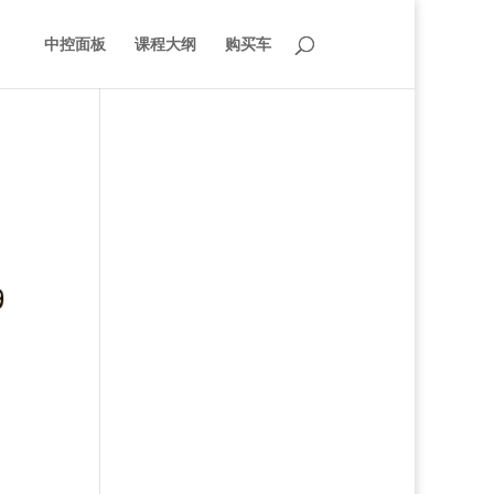
中控面板
课程大纲
购买车