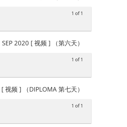
1 of 1
H SEP 2020 [ 视频 ] （第六天）
1 of 1
20 [ 视频 ] （DIPLOMA 第七天）
1 of 1