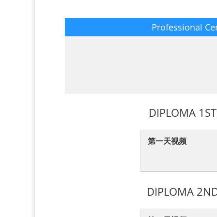
Professional Cer
DIPLOMA 1
第一天视频
DIPLOMA 2