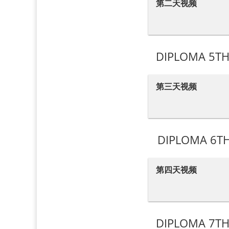
第二天视频
DIPLOMA 5
第三天视频
DIPLOMA 6T
第四天视频
DIPLOMA 7T