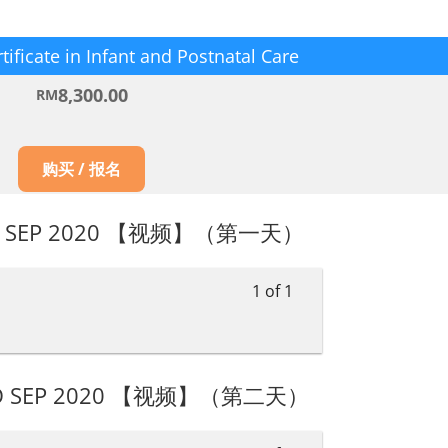
tificate in Infant and Postnatal Care
8,300.00
RM
购买 / 报名
ST SEP 2020 【视频】（第一天）
1 of 1
ND SEP 2020 【视频】（第二天）